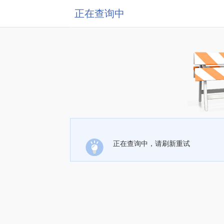
正在查询中
正在查询中，请刷新重试