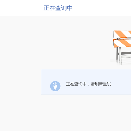
正在查询中
正在查询中，请刷新重试