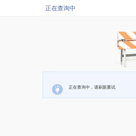
正在查询中
正在查询中，请刷新重试